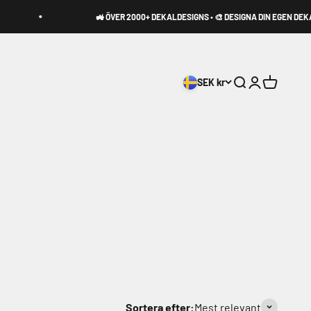
🚜 ÖVER 2000+ DEKALDESIGNS • 🎨 DESIGNA DIN EGEN DEKAL • 🚚 2
SEK kr
Sök
Logga in
Varukorg
Sortera efter:
Mest relevant