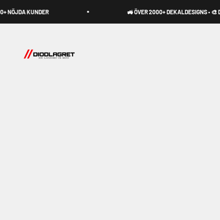
Hoppa till innehållet
A KUNDER
🚜 ÖVER 2000+ DEKALDESIGNS • 🎨 DESIGNA D
Diodlagret