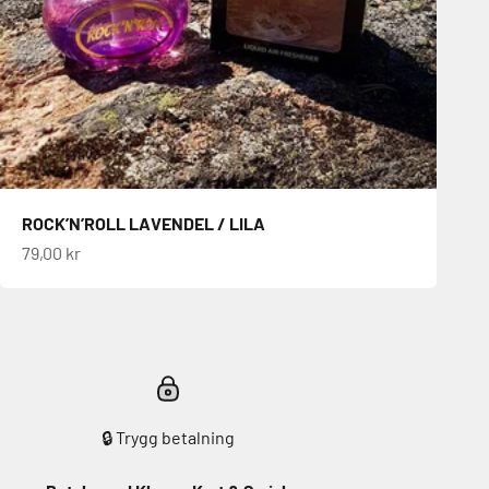
ROCK’N’ROLL LAVENDEL / LILA
REA-pris
79,00 kr
🔒 Trygg betalning