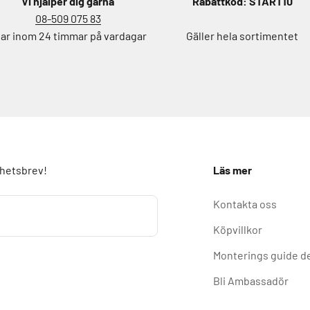
Vi hjälper dig gärna
Rabattkod: START10
08-509 075 83
ar inom 24 timmar på vardagar
Gäller hela sortimentet
yhetsbrev!
Läs mer
Kontakta oss
Köpvillkor
Monterings guide d
Bli Ambassadör