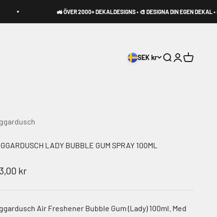
🚜 ÖVER 2000+ DEKALDESIGNS • 🎨 DESIGNA DIN EGEN DEKAL • 🚚 2-4
SEK kr
Sök
Logga in
Varukorg
ggardusch
GGARDUSCH LADY BUBBLE GUM SPRAY 100ML
A-pris
3,00 kr
ggardusch Air Freshener Bubble Gum (Lady) 100ml. Med