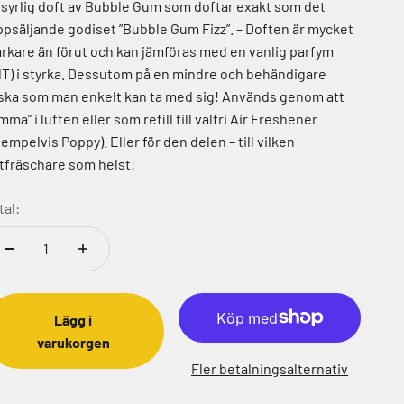
 syrlig doft av Bubble Gum som doftar exakt som det
ppsäljande godiset ”Bubble Gum Fizz”. – Doften är mycket
arkare än förut och kan jämföras med en vanlig parfym
dT) i styrka. Dessutom på en mindre och behändigare
aska som man enkelt kan ta med sig! Används genom att
mma” i luften eller som refill till valfri Air Freshener
empelvis Poppy). Eller för den delen – till vilken
ftfräschare som helst!
tal:
Lägg i
varukorgen
Fler betalningsalternativ