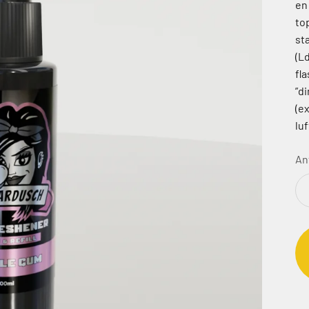
en
to
st
(L
fl
”di
(ex
lu
An