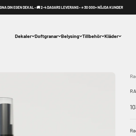
N EGEN DEKAL • 🚚 2-4 DAGARS LEVERANS • ⭐ 30 000+ NÖJDA KUNDER
Dekaler
Doftgranar
Belysing
Tillbehör
Kläder
Ra
RA
RE
10
Ra